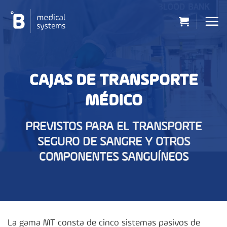
Saltar
al
contenido
CAJAS DE TRANSPORTE
MÉDICO
PREVISTOS PARA EL TRANSPORTE
SEGURO DE SANGRE Y OTROS
COMPONENTES SANGUÍNEOS
La gama MT consta de cinco sistemas pasivos de