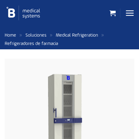
Saltar
al
contenido
»
»
»
Home
Soluciones
Medical Refrigeration
Refrigeradores de farmacia