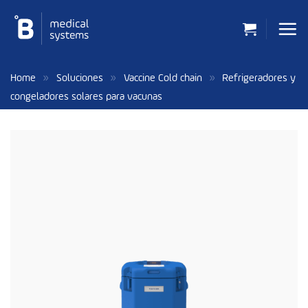
Saltar
al
contenido
»
»
»
Home
Soluciones
Vaccine Cold chain
Refrigeradores y
congeladores solares para vacunas