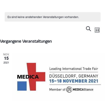
Es sind keine anstehenden Veranstaltungen vorhanden.
VERA
VER
SUCHE
LISTE
Datum
ANS
SUCH
wählen.
NAV
Vergangene Veranstaltungen
UND
NOV.
15
ANSIC
2021
NAVIG