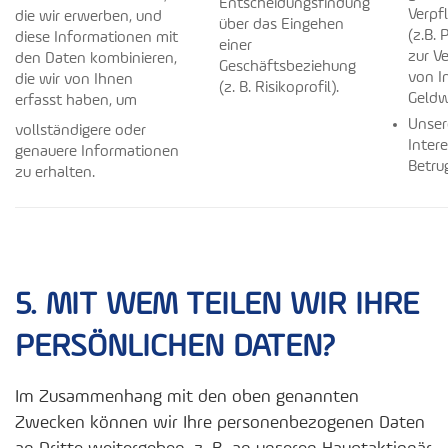
Entscheidungsfindung
Verpf
die wir erwerben, und
über das Eingehen
(z.B. 
diese Informationen mit
einer
zur V
den Daten kombinieren,
Geschäftsbeziehung
von I
die wir von Ihnen
(z. B. Risikoprofil).
Geldw
erfasst haben, um
Unser
vollständigere oder
Intere
genauere Informationen
Betru
zu erhalten.
5. MIT WEM TEILEN WIR IHRE
PERSÖNLICHEN DATEN?
Im Zusammenhang mit den oben genannten
Zwecken können wir Ihre personenbezogenen Daten