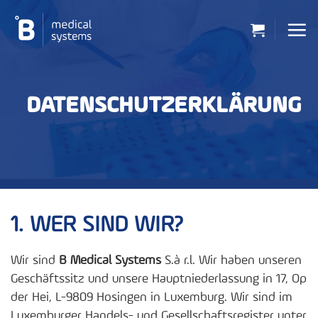
Zum
Inhalt
springen
DATENSCHUTZERKLÄRUNG
1. WER SIND WIR?
Wir sind
B Medical Systems
S.à r.l. Wir haben unseren
Geschäftssitz und unsere Hauptniederlassung in 17, Op
der Hei, L-9809 Hosingen in Luxemburg. Wir sind im
Luxemburger Handels- und Gesellschaftsregister unter