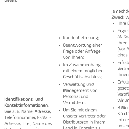
Daten:
Je nachd
Zweck wi
Ihre E
Ergre
Maßn
Kundenbetreuung;
Ihren
Beantwortung einer
(vor 
Frage oder Anfrage
eines 
von Ihnen;
Erfül
Im Zusammenhang
Vertr
mit einem möglichen
Ihnen
Geschäftsabschluss;
Erfüll
Verwaltung und
geset
Management von
Verpfl
Personal und
Identifikations- und
wir un
Vermittlern;
Kontaktinformationen
,
B Med
Um Sie mit einem
wie z. B. Name, Adresse,
S.à r.l
unserer Vertreter oder
Telefonnummer, E-Mail-
Intere
Distributoren in Ihrem
Adresse, Titel, Name des
unser
Land in Kontakt zu