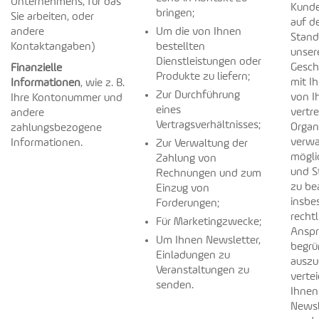
Unternehmens, für das
Kund
bringen;
Sie arbeiten, oder
auf d
andere
Um die von Ihnen
Stand
Kontaktangaben)
bestellten
unser
Dienstleistungen oder
Gesch
Finanzielle
Produkte zu liefern;
mit I
Informationen
, wie z. B.
Zur Durchführung
von I
Ihre Kontonummer und
eines
vertr
andere
Vertragsverhältnisses;
Organ
zahlungsbezogene
verwa
Informationen.
Zur Verwaltung der
mögli
Zahlung von
und St
Rechnungen und zum
zu be
Einzug von
insbe
Forderungen;
rechtl
Für Marketingzwecke;
Anspr
Um Ihnen Newsletter,
begrü
Einladungen zu
auszu
Veranstaltungen zu
verte
senden.
Ihnen
Newsl