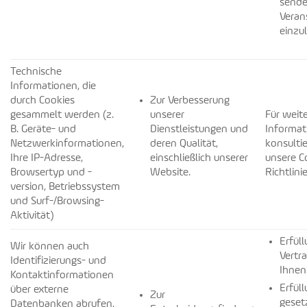
sende
Veran
einzu
Technische
Informationen, die
durch Cookies
Zur Verbesserung
gesammelt werden (z.
unserer
Für weit
B. Geräte- und
Dienstleistungen und
Informat
Netzwerkinformationen,
deren Qualität,
konsultie
Ihre IP-Adresse,
einschließlich unserer
unsere C
Browsertyp und -
Website.
Richtlinie
version, Betriebssystem
und Surf-/Browsing-
Aktivität)
Erfül
Wir können auch
Vertr
Identifizierungs- und
Ihnen
Kontaktinformationen
Erfül
über externe
Zur
geset
Datenbanken abrufen,