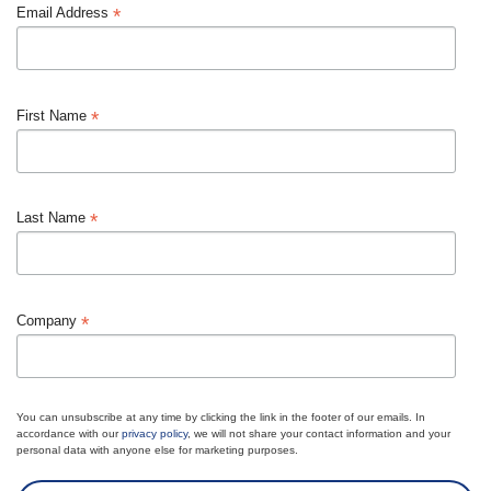
*
Email Address
*
First Name
*
Last Name
*
Company
You can unsubscribe at any time by clicking the link in the footer of our emails. In
accordance with our
privacy policy
, we will not share your contact information and your
personal data with anyone else for marketing purposes.