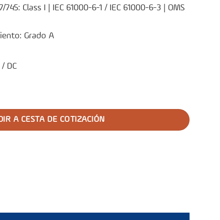
7/745: Class I | IEC 61000-6-1 / IEC 61000-6-3 | OMS
iento: Grado A
 / DC
nas TCW 50R SDD cantidad
IR A CESTA DE COTIZACIÓN