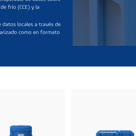
de frío (CCE) y la
 datos locales a través de
darizado como en formato