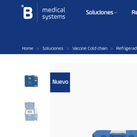
Saltar
al
Soluciones
R
contenido
»
»
»
Home
Soluciones
Vaccine Cold chain
Refrigerad
Nuevo