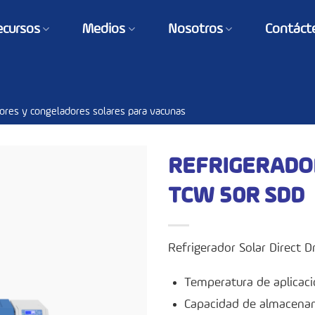
ecursos
Medios
Nosotros
Contáct
ores y congeladores solares para vacunas
REFRIGERADO
TCW 50R SDD
Refrigerador Solar Direct 
Temperatura de aplicaci
Capacidad de almacenam