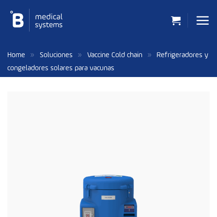
Saltar
al
contenido
»
»
»
Home
Soluciones
Vaccine Cold chain
Refrigeradores y
congeladores solares para vacunas