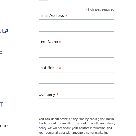
*
indicates required
*
Email Address
 LA
*
First Name
c
*
Last Name
*
Company
NT
You can unsubscribe at any time by clicking the link in
the footer of our emails. In accordance with our
privacy
dupe
policy
, we will not share your contact information and
your personal data with anyone else for marketing