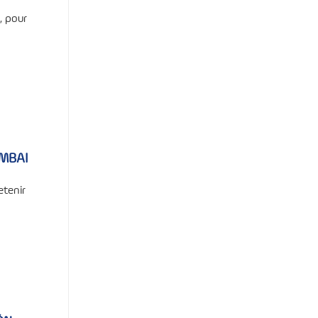
, pour
UMBAI
etenir