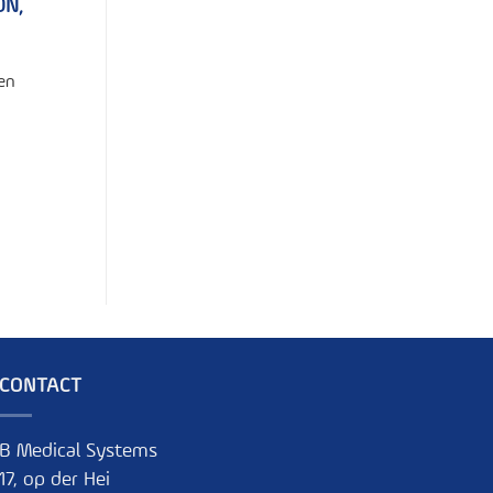
́N,
 en
CONTACT
B Medical Systems
17, op der Hei