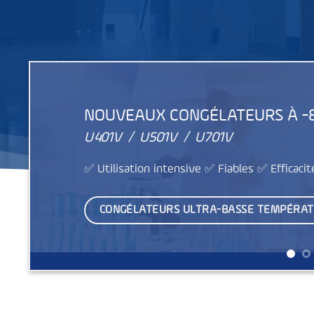
NOUVEAUX CONGÉLATEURS À -
U401V / U501V / U701V
✅ Utilisation intensive ✅ Fiables ✅ Efficaci
CONGÉLATEURS ULTRA-BASSE TEMPÉRA