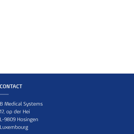
CONTACT
B Medical Systems
17, op der Hei
L-9809 Hosingen
Luxembourg