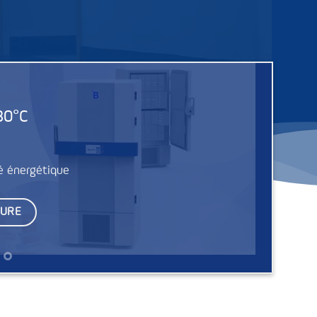
80°C
té énergétique
TURE