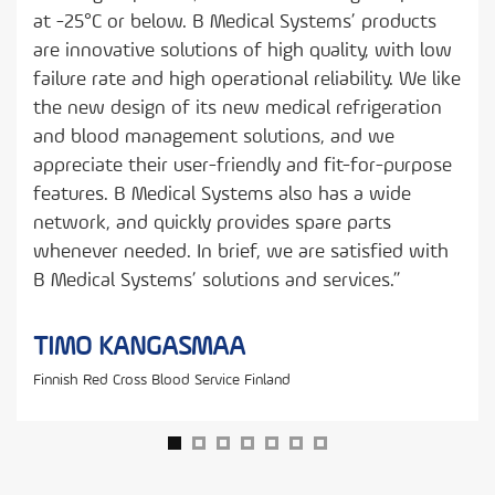
 the
at -25°C or below. B Medical Systems’ products
are innovative solutions of high quality, with low
failure rate and high operational reliability. We like
“We
the new design of its new medical refrigeration
ban
and blood management solutions, and we
tem
appreciate their user-friendly and fit-for-purpose
pro
features. B Medical Systems also has a wide
cond
network, and quickly provides spare parts
wou
whenever needed. In brief, we are satisfied with
bec
B Medical Systems’ solutions and services.”
opt
Med
TIMO KANGASMAA
the 
Finnish Red Cross Blood Service Finland
DO
Hosp