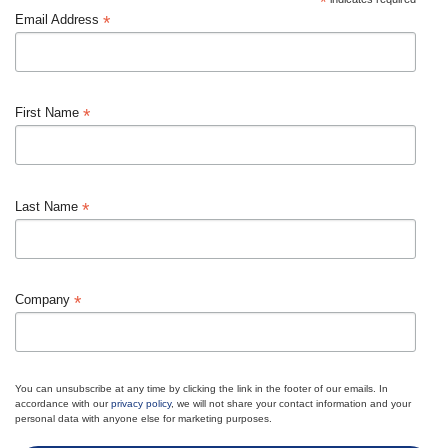
*
*
Email Address
*
First Name
*
Last Name
*
Company
You can unsubscribe at any time by clicking the link in the footer of our emails. In
accordance with our
privacy policy
, we will not share your contact information and your
personal data with anyone else for marketing purposes.