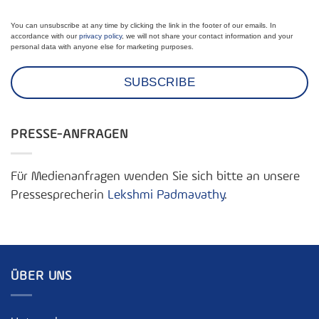
You can unsubscribe at any time by clicking the link in the footer of our emails. In
accordance with our
privacy policy
, we will not share your contact information and your
personal data with anyone else for marketing purposes.
PRESSE-ANFRAGEN
Für Medienanfragen wenden Sie sich bitte an unsere
Pressesprecherin
Lekshmi Padmavathy
.
ÜBER UNS