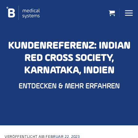
Zum
Inhalt
springen
KUNDENREFERENZ: INDIAN
RED CROSS SOCIETY,
KARNATAKA, INDIEN
ENTDECKEN & MEHR ERFAHREN
VERÖFFENTLICHT AM
FEBRUAR 22, 2023