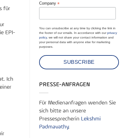
*
Company
s für
ur
You can unsubscribe at any time by clicking the link in
ie EPI-
the footer of our emails. In accordance with our
privacy
policy
, we will not share your contact information and
your personal data with anyone else for marketing
purposes.
t. Ich
PRESSE-ANFRAGEN
einer
Für Medienanfragen wenden Sie
sich bitte an unsere
Pressesprecherin
Lekshmi
Padmavathy
.
ir