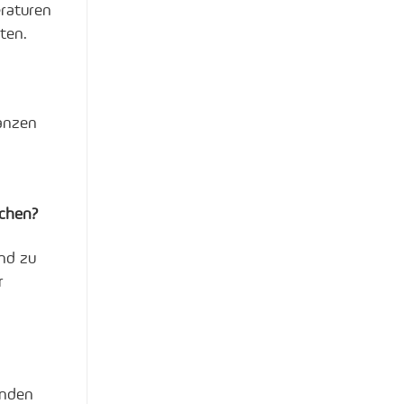
eraturen
ten.
anzen
echen?
and zu
r
unden