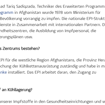
ad Tariq Sadiqzada, Techniker des Erweiterten Programm
rogramm
in Afghanistan wurde 1978 vom Ministerium für
Bevölkerung vorrangig zu impfen. Die nationale EPI-Strukt
enste in Zusammenarbeit mit internationalen Partnern. D
undheitszentren, die Ausbildung von Impfpersonal, die
ierungsplänen usw.
des Zentrums bestehen?
PI für die westliche Region Afghanistans, die Provinz Hera
wachung der Kühlkettenausrüstung zuständig und habe in m
änke
installiert. Das EPI arbeitet daran, den Zugang zu
f an Kühllagerung?
unserer Impfstoffe in den Gesundheitseinrichtungen und w