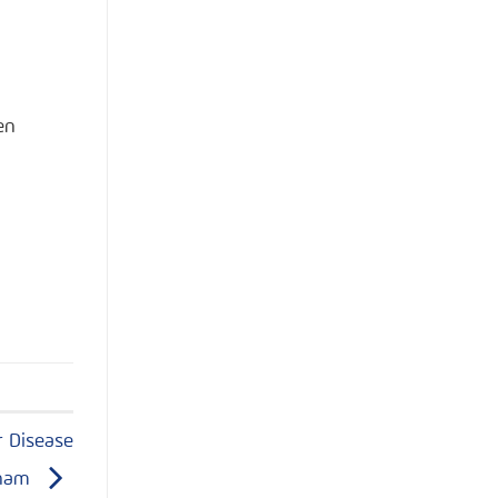
en
r Disease
tnam