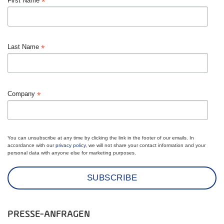
*
First Name
*
Last Name
*
Company
You can unsubscribe at any time by clicking the link in the footer of our emails. In
accordance with our
privacy policy
, we will not share your contact information and your
personal data with anyone else for marketing purposes.
PRESSE-ANFRAGEN