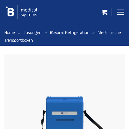
Zum
Inhalt
springen
»
»
»
Home
Lösungen
Medical Refrigeration
Medizinische
Transportboxen