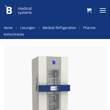
Zum
Inhalt
springen
»
»
»
Home
Lösungen
Medical Refrigeration
Pharma-
Kühlschränke