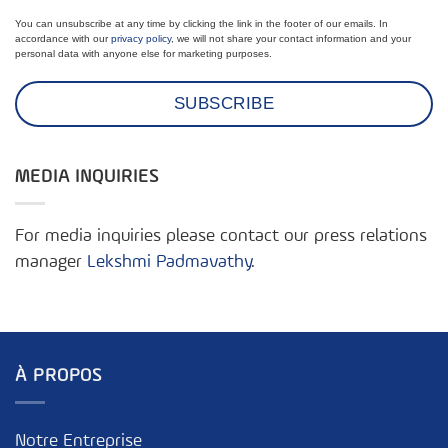
You can unsubscribe at any time by clicking the link in the footer of our emails. In
accordance with our
privacy policy
, we will not share your contact information and your
personal data with anyone else for marketing purposes.
MEDIA INQUIRIES
For media inquiries please contact our press relations
manager
Lekshmi Padmavathy
.
À PROPOS
Notre Entreprise