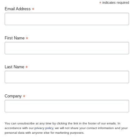
*
indicates required
*
Email Address
*
First Name
*
Last Name
*
Company
You can unsubscribe at any time by clicking the link in the footer of our emails. In
accordance with our
privacy policy
, we will not share your contact information and your
personal data with anyone else for marketing purposes.