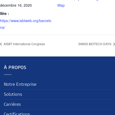
décembre 16, 2020
Map
Site :
https://www.isbtweb.org/barcelo
na/
AfSBT International Congress
SWISS BIOTECH DAYS
À PROPOS
Notre Entreprise
Solutions
Carrières
Certifications