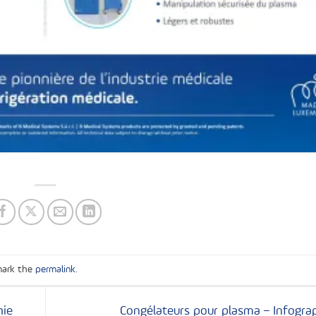
mark the
permalink
.
hie
Congélateurs pour plasma – Infogra