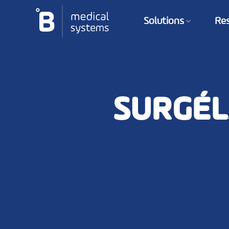
Passer
au
Solutions
Re
contenu
SURGÉL