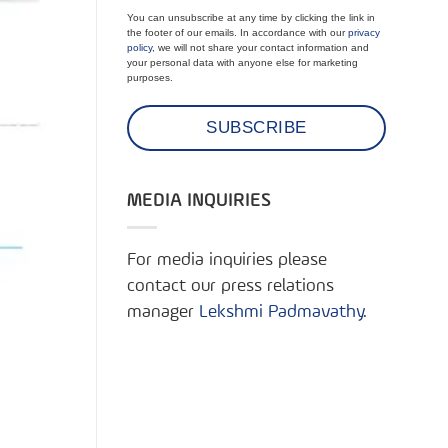
You can unsubscribe at any time by clicking the link in
the footer of our emails. In accordance with our
privacy
policy
, we will not share your contact information and
your personal data with anyone else for marketing
purposes.
MEDIA INQUIRIES
For media inquiries please
contact our press relations
manager
Lekshmi Padmavathy
.