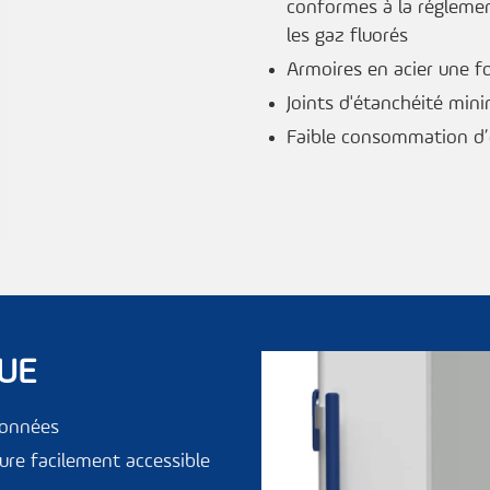
conformes à la régleme
les gaz fluorés
Armoires en acier une f
Joints d'étanchéité minim
Faible consommation d’
UE
données
ure facilement accessible