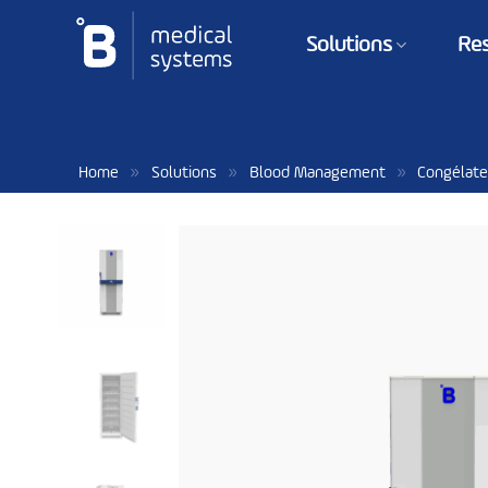
Passer
au
Solutions
Re
contenu
»
»
»
Home
Solutions
Blood Management
Congélate