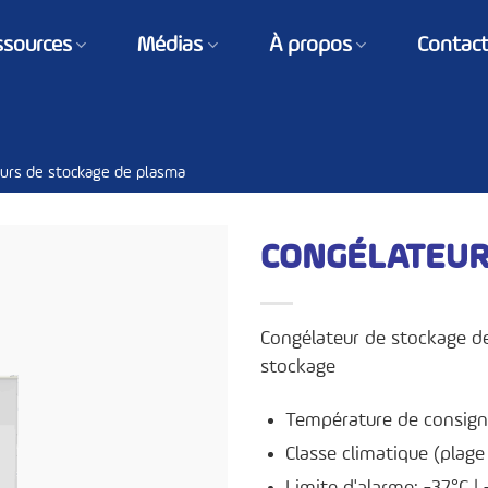
ssources
Médias
À propos
Contac
urs de stockage de plasma
CONGÉLATEUR
Congélateur de stockage de
stockage
Température de consign
Classe climatique (plag