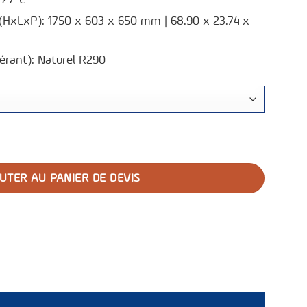
 -27°C
(HxLxP): 1750 x 603 x 650 mm | 68.90 x 23.74 x
gérant): Naturel R290
plasma F291
UTER AU PANIER DE DEVIS