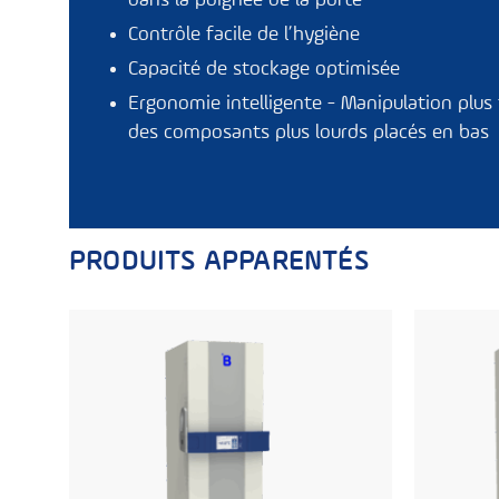
dans la poignée de la porte
Contrôle facile de l’hygiène
Capacité de stockage optimisée
Ergonomie intelligente - Manipulation plus f
des composants plus lourds placés en bas
PRODUITS APPARENTÉS