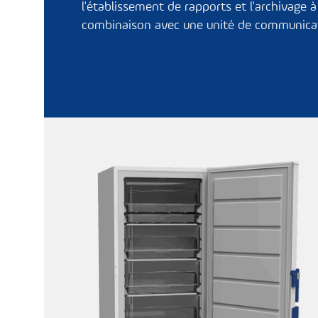
l'établissement de rapports et l'archivage 
combinaison avec une unité de communica