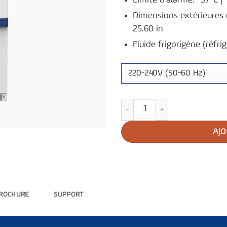
Limite d'alarme: -37°C |
Dimensions extérieures 
25.60 in
Fluide frigorigène (réfri
quantité de Congélateur pour 
AJO
ROCHURE
SUPPORT