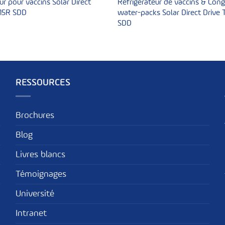
ur pour vaccins Solar Direct
Réfrigérateur de vaccins & Cong
15R SDD
water-packs Solar Direct Drive
SDD
RESSOURCES
Brochures
Blog
Livres blancs
Témoignages
Université
Intranet