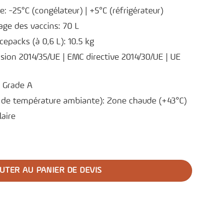
 -25°C (congélateur) | +5°C (réfrigérateur)
age des vaccins: 70 L
cepacks (à 0,6 L): 10.5 kg
nsion 2014/35/UE | EMC directive 2014/30/UE | UE
: Grade A
e de température ambiante): Zone chaude (+43°C)
laire
ongélateur pour vaccins Solar Direct Drive TCW 2043 SDD
UTER AU PANIER DE DEVIS