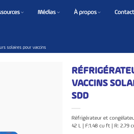
ssources
Médias
À propos
Contac
urs solaires pour vaccins
RÉFRIGÉRATE
VACCINS SOLA
SDD
Réfrigérateur et congélateur
42 L | F:1.48 cu ft | R: 2.79