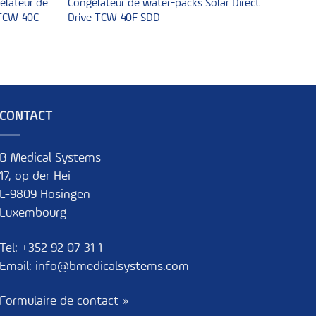
élateur de
Congélateur de water-packs Solar Direct
 TCW 40C
Drive TCW 40F SDD
CONTACT
B Medical Systems
17, op der Hei
L-9809 Hosingen
Luxembourg
Tel:
+352 92 07 31 1
Email:
info@bmedicalsystems.com
Formulaire de contact »