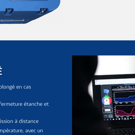
É
rolongé en cas
: fermeture étanche et
ission à distance
empérature, avec un