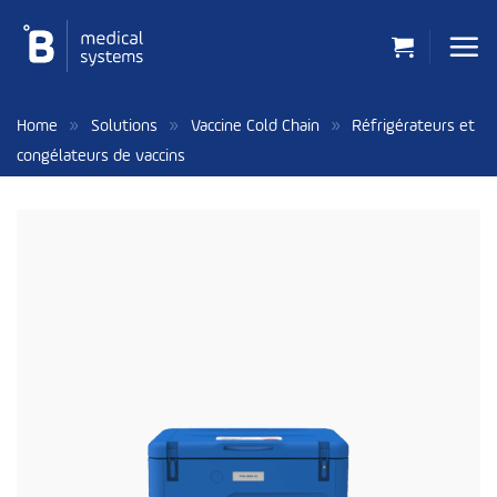
Passer
au
contenu
»
»
»
Home
Solutions
Vaccine Cold Chain
Réfrigérateurs et
congélateurs de vaccins