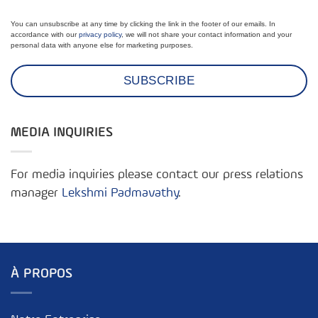
You can unsubscribe at any time by clicking the link in the footer of our emails. In
accordance with our
privacy policy
, we will not share your contact information and your
personal data with anyone else for marketing purposes.
MEDIA INQUIRIES
For media inquiries please contact our press relations
manager
Lekshmi Padmavathy
.
À PROPOS