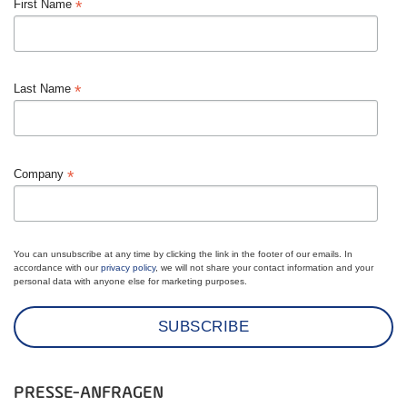
*
First Name
*
Last Name
*
Company
You can unsubscribe at any time by clicking the link in the footer of our emails. In
accordance with our
privacy policy
, we will not share your contact information and your
personal data with anyone else for marketing purposes.
PRESSE-ANFRAGEN