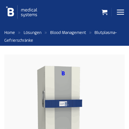
Zum
Inhalt
springen
»
»
»
Home
Lösungen
Blood Management
Blutplasma-
Gefrierschränke