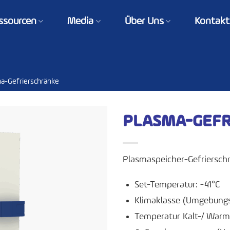
ssourcen
Media
Über Uns
Kontakt
a-Gefrierschränke
PLASMA-GEFR
Plasmaspeicher-Gefriersch
Set-Temperatur: -41°C
Klimaklasse (Umgebungs
Temperatur Kalt-/ Warma