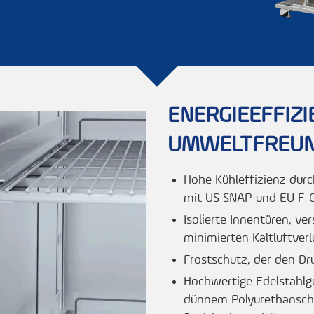
ENERGIEEFFIZ
UMWELTFREUND
Hohe Kühleffizienz durc
mit US SNAP und EU F-G
Isolierte Innentüren, ve
minimierten Kaltluftver
Frostschutz, der den Dr
Hochwertige Edelstahlge
dünnem Polyurethansc