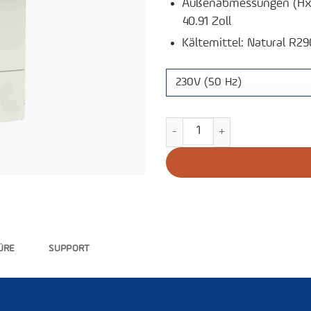
Außenabmessungen (HxBx
40.91 Zoll
Kältemittel: Natural R29
Plasma-Gefrierschrank F701 M
ÜRE
SUPPORT