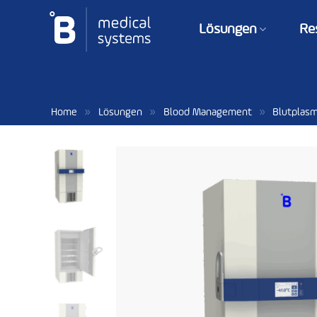
Zum
Inhalt
Lösungen
Re
springen
»
»
»
Home
Lösungen
Blood Management
Blutplasm