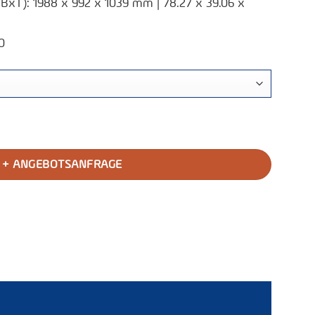
T): 1988 x 992 x 1039 mm | 78.27 x 39.06 x
0
enge
+ ANGEBOTSANFRAGE