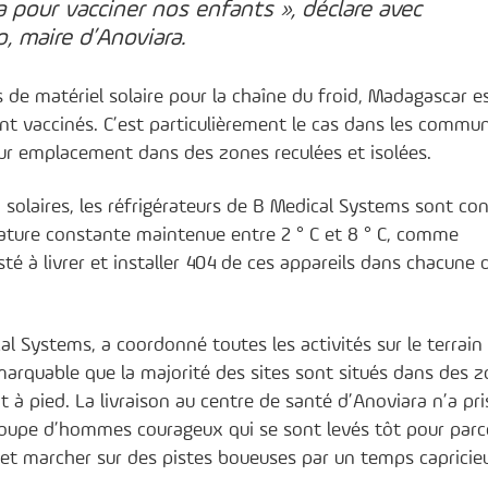
 pour vacciner nos enfants », déclare avec
 maire d’Anoviara.
de matériel solaire pour la chaîne du froid, Madagascar e
nt vaccinés. C’est particulièrement le cas dans les commu
eur emplacement dans des zones reculées et isolées.
laires, les réfrigérateurs de B Medical Systems sont co
ature constante maintenue entre 2 ° C et 8 ° C, comme
é à livrer et installer 404 de ces appareils dans chacune 
al Systems, a coordonné toutes les activités sur le terrain
marquable que la majorité des sites sont situés dans des 
 pied. La livraison au centre de santé d’Anoviara n’a pri
roupe d’hommes courageux qui se sont levés tôt pour parc
 et marcher sur des pistes boueuses par un temps capricie