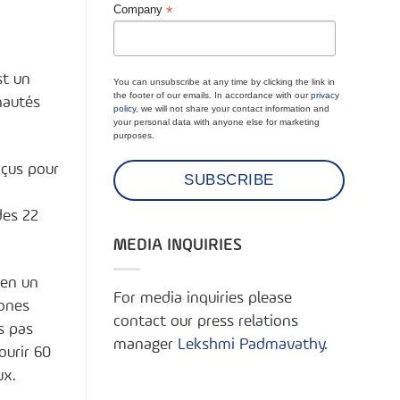
*
Company
st un
You can unsubscribe at any time by clicking the link in
the footer of our emails. In accordance with our
privacy
nautés
policy
, we will not share your contact information and
your personal data with anyone else for marketing
purposes.
nçus pour
des 22
MEDIA INQUIRIES
 en un
For media inquiries please
zones
contact our press relations
s pas
manager
Lekshmi Padmavathy
.
ourir 60
ux.