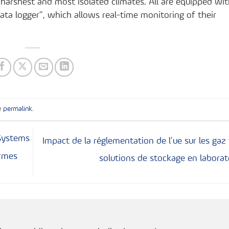
 harshest and most isolated climates. All are equipped wit
ta logger”, which allows real-time monitoring of their
e
permalink
.
 Systems
Impact de la réglementation de l’ue sur les gaz 
rmes
solutions de stockage en labora