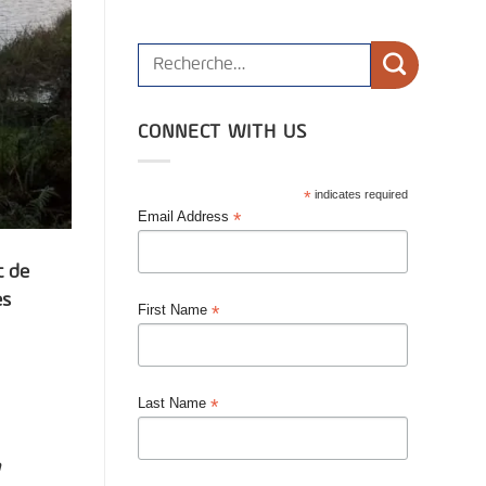
CONNECT WITH US
*
indicates required
*
Email Address
t de
es
*
First Name
*
Last Name