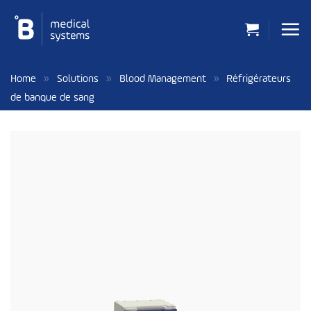
Passer
au
contenu
»
»
»
Home
Solutions
Blood Management
Réfrigérateurs
de banque de sang