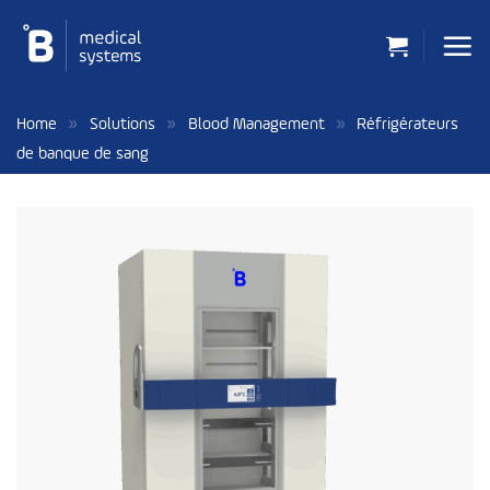
Passer
au
contenu
»
»
»
Home
Solutions
Blood Management
Réfrigérateurs
de banque de sang