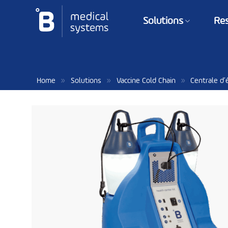
Passer
au
Solutions
Re
contenu
»
»
»
Home
Solutions
Vaccine Cold Chain
Centrale d’