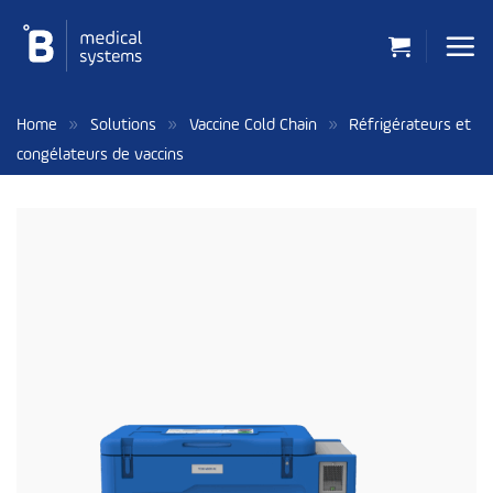
Passer
au
contenu
»
»
»
Home
Solutions
Vaccine Cold Chain
Réfrigérateurs et
congélateurs de vaccins