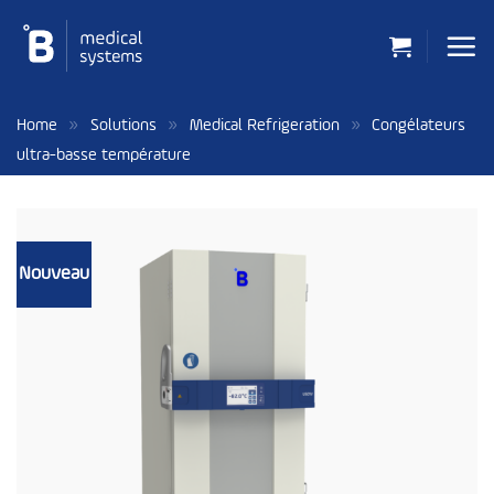
Passer
au
contenu
»
»
»
Home
Solutions
Medical Refrigeration
Congélateurs
ultra-basse température
Nouveau