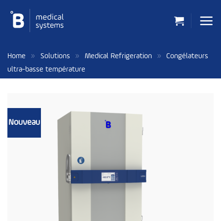
Passer
au
contenu
»
»
»
Home
Solutions
Medical Refrigeration
Congélateurs
ultra-basse température
Nouveau