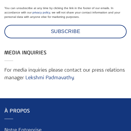
You can unsubscribe at any time by clicking the link in the footer of our emails. In
accordance with our
privacy policy
, we will not share your contact information and your
personal data with anyone else for marketing purposes.
MEDIA INQUIRIES
For media inquiries please contact our press relations
manager
Lekshmi Padmavathy
.
À PROPOS
Notre Entreprise