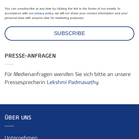
You can unsubscribe at any time by clicking the link in the footer of our emails. In
accordance with our
privacy policy
, we will not share your contact information and your
personal data with anyone else for marketing purposes.
PRESSE-ANFRAGEN
Für Medienanfragen wenden Sie sich bitte an unsere
Pressesprecherin
Lekshmi Padmavathy
.
ÜBER UNS
Unternehmen