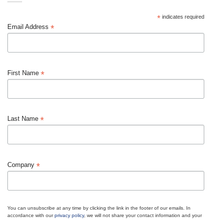
*
indicates required
*
Email Address
*
First Name
*
Last Name
*
Company
You can unsubscribe at any time by clicking the link in the footer of our emails. In
accordance with our
privacy policy
, we will not share your contact information and your