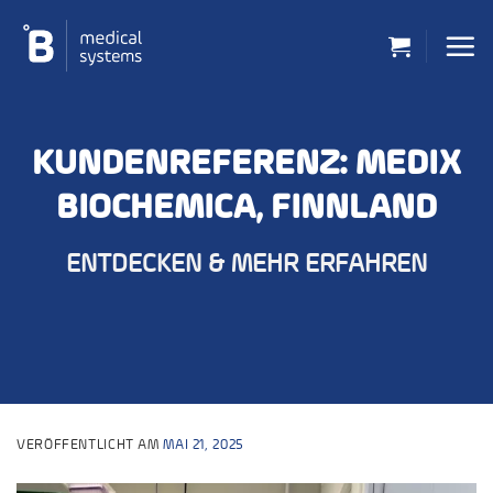
Zum
Inhalt
springen
KUNDENREFERENZ: MEDIX
BIOCHEMICA, FINNLAND
ENTDECKEN & MEHR ERFAHREN
VERÖFFENTLICHT AM
MAI 21, 2025