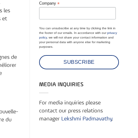
s
*
Company
s les
 et
You can unsubscribe at any time by clicking the link in
the footer of our emails. In accordance with our
privacy
policy
, we will not share your contact information and
your personal data with anyone else for marketing
purposes.
gnes de
éliorer
e
MEDIA INQUIRIES
For media inquiries please
contact our press relations
ouvelle-
manager
Lekshmi Padmavathy
.
re du