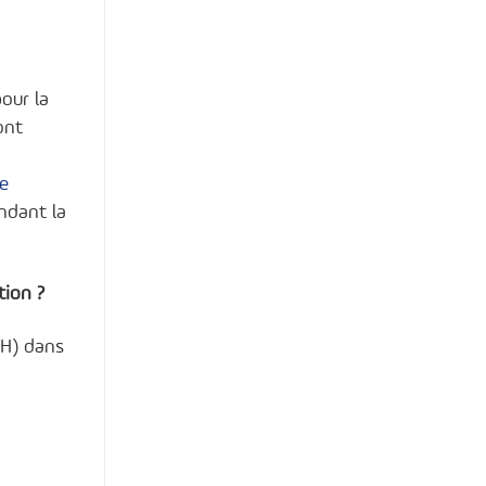
our la
ont
de
ndant la
tion ?
OH) dans