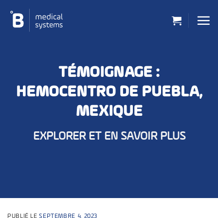
Passer
au
contenu
TÉMOIGNAGE :
HEMOCENTRO DE PUEBLA,
MEXIQUE
EXPLORER ET EN SAVOIR PLUS
PUBLIÉ LE
SEPTEMBRE 4, 2023