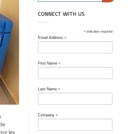
CONNECT WITH US
*
indicates required
*
Email Address
*
First Name
*
Last Name
*
Company
a
 de
tre les