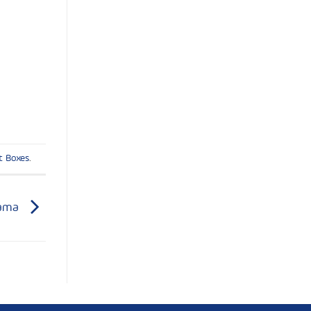
t Boxes
.
nama