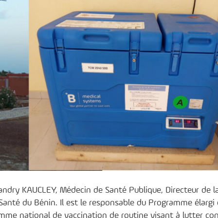
 Landry KAUCLEY, Médecin de Santé Publique, Directeur de l
 Santé du Bénin. Il est le responsable du Programme élargi
me national de vaccination de routine visant à lutter con