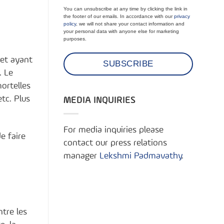
You can unsubscribe at any time by clicking the link in
the footer of our emails. In accordance with our
privacy
policy
, we will not share your contact information and
your personal data with anyone else for marketing
purposes.
 et ayant
. Le
ortelles
etc. Plus
MEDIA INQUIRIES
For media inquiries please
e faire
contact our press relations
manager
Lekshmi Padmavathy
.
tre les