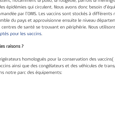
stent, notamment la polio, la rougeole, parfois la méningit
des épidémies qui circulent. Nous avons donc besoin d’éq
mandée par l’OMS. Les vaccins sont stockés à différents n
nsemble du pays et approvisionne ensuite le niveau départe
ts centres de santé se trouvant en périphérie. Nous utiliso
ptés pour les vaccins
.
es raisons ?
rigérateurs homologués pour la conservation des vaccins( 
vaccins ainsi que des congélateurs et des véhicules de trans
ns notre parc des équipements: