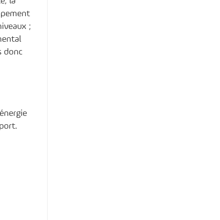
e, la
uipement
iveaux ;
mental
ns donc
énergie
port.