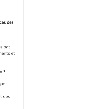
nces des
s
us ont
ments et
n ?
que.
a
nt des