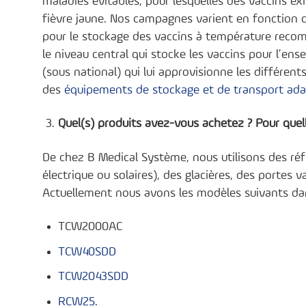
maladies évitables, pour lesquelles des vaccins exi
fièvre jaune. Nos campagnes varient en fonction 
pour le stockage des vaccins à température recom
le niveau central qui stocke les vaccins pour l’e
(sous national) qui lui approvisionne les différen
des
équipements de stockage et de transport ada
Quel(s) produits avez-vous achetez ? Pour quell
De chez B Medical Système, nous utilisons des réf
électrique ou solaires), des glacières, des portes 
Actuellement nous avons les modèles suivants da
TCW2000AC
TCW40SDD
TCW2043SDD
RCW25
.