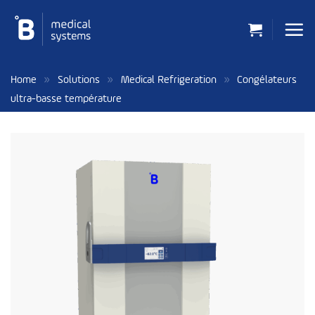
Passer
au
contenu
»
»
»
Home
Solutions
Medical Refrigeration
Congélateurs
ultra-basse température