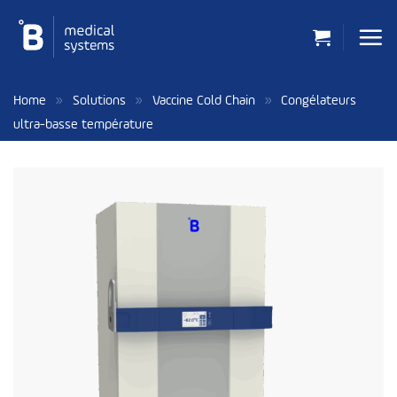
Passer
au
contenu
»
»
»
Home
Solutions
Vaccine Cold Chain
Congélateurs
ultra-basse température