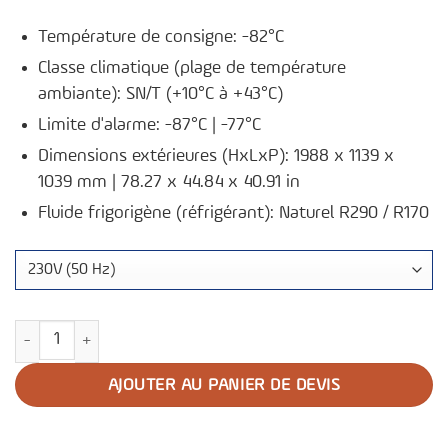
Température de consigne: -82°C
Classe climatique (plage de température
ambiante): SN/T (+10°C à +43°C)
Limite d'alarme: -87°C | -77°C
Dimensions extérieures (HxLxP): 1988 x 1139 x
1039 mm | 78.27 x 44.84 x 40.91 in
Fluide frigorigène (réfrigérant): Naturel R290 / R170
quantité de Congélateur ultra-basse température U901
AJOUTER AU PANIER DE DEVIS